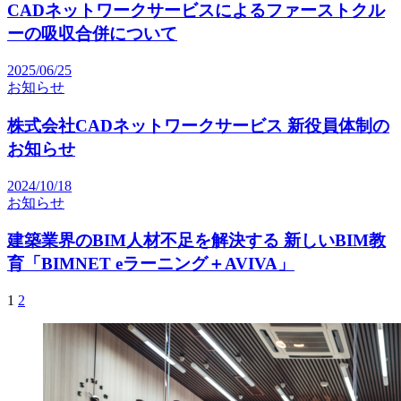
CADネットワークサービスによるファーストクル
ーの吸収合併について
2025/06/25
お知らせ
株式会社CADネットワークサービス 新役員体制の
お知らせ
2024/10/18
お知らせ
建築業界のBIM人材不足を解決する 新しいBIM教
育「BIMNET eラーニング＋AVIVA」
1
2
投
稿
の
ペ