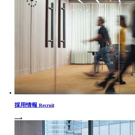
ー
ジ
送
り
採用情報
Recruit