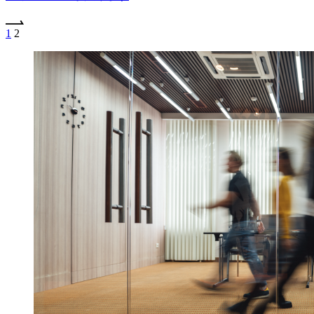
1
2
投
稿
の
ペ
ー
ジ
送
り